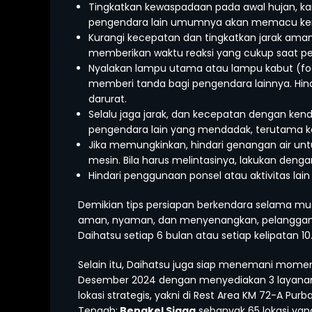
Tingkatkan kewaspadaan pada awal hujan, ka
pengendara lain umumnya akan memacu kenda
Kurangi kecepatan dan tingkatkan jarak aman
memberikan waktu reaksi yang cukup saat pe
Nyalakan lampu utama atau lampu kabut (fog 
memberi tanda bagi pengendara lainnya. Hi
darurat.
Selalu jaga jarak, dan kecepatan dengan ken
pengendara lain yang mendadak, terutama ke
Jika memungkinkan, hindari genangan air u
mesin. Bila harus melintasinya, lakukan den
Hindari penggunaan ponsel atau aktivitas la
Demikian tips persiapan berkendara selama mu
aman, nyaman, dan menyenangkan, pelanggan j
Daihatsu setiap 6 bulan atau setiap kelipatan 1
Selain itu, Daihatsu juga siap menemani momen
Desember 2024 dengan menyediakan 3 layanan
lokasi strategis, yakni di Rest Area KM 72-A Pur
Tengah;
Bengkel Siaga
sebanyak 65 lokasi yang