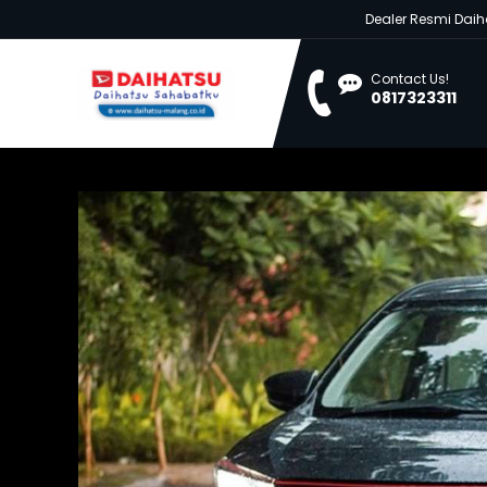
Dealer Resmi Daihatsu Mala
You are her
Contact Us!
0817323311