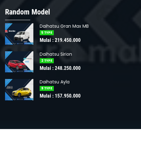
Random Model
Daihatsu Gran Max MB
5 TYPE
Mulai : 219.450.000
Daihatsu Sirion
2 TYPE
Mulai : 248.250.000
Daihatsu Ayla
ihatsu Rocky
Daihatsu Sigr
9 TYPE
lai :
266.850.000
Mulai :
163.95
Mulai : 157.950.000