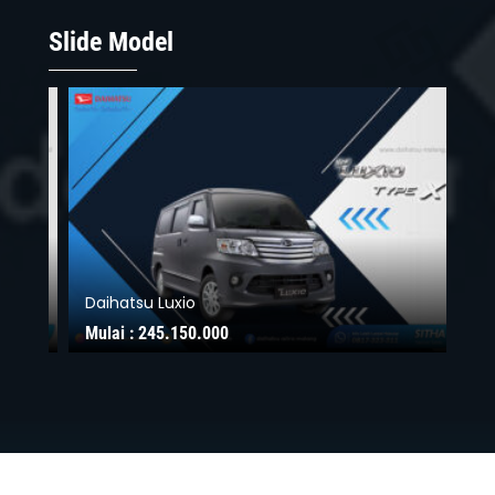
Slide Model
Daihatsu Luxio
Da
Mulai :
245.150.000
Mu