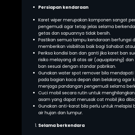
Persiapan kendaraan
Karet wiper merupakan komponen sangat pe
pengemudi agar tetap jelas selama berkendara
getas dan sapuannya tidak bersih.
Pastikan semua lampu kendaraan berfungsi 
memberikan visibilitas baik bagi Sahabat ata
Periksa kondisi ban dan ganti jika karet ban 
risiko melayang di atas air (
aquaplaning
) dan 
ban sesuai dengan standar pabrikan.
Gunakan water spot remover bila mendapati 
pada bagian kaca depan dan belakang agar k
menjaga pandangan pengemudi selama berk
Cuci mobil secara rutin untuk menghilangkan
asam yang dapat merusak cat mobil jika dibia
Gunakan anti-karat bila perlu untuk melapis
air hujan dan lumpur.
Selama berkendara