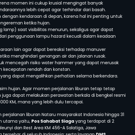
rena momen ini cukup krusial mengingat banyak
raannya lebih cepat agar terhindar dari basah.
 dengan kendaraan di depan, karena hal ini penting untuk
ngereman ketika hujan.
lamp) saat visibilitas menurun, sekaligus agar dapat
ndari penggunaan lampu hazard kecuali dalam keadaan
daraan lain agar dapat bereaksi terhadap manuver
tika menghindari genangan air dan jalanan rusak.
ntuk mencegah risiko water hammer yang dapat merusak
gan kecepatan rendah dan konstan.
in yang dapat mengalihkan perhatian selama berkendara.
sim hujan. Agar momen perjalanan liburan tetap tetap
uga dapat melakukan perawatan berkala di bengkel resmi
0.000 KM, mana yang lebih dulu tercapai.
 perjalanan liburan Nataru masyarakat Indonesia hingga 31
 utama yaitu,
Pos Sahabat Siaga
yang terdapat di 2
baleunyi dan Rest Area KM 456-A Salatiga, Jawa
 tersebar di seluruh Indonesia; serta layanan
DMS