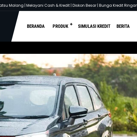
ng | Melayani Cash & Kredit | Diskon Besar | Bunga Kredit Ringan | Pros
e :
Beranda
/
Uncategorized
/
Ini Tips Aman dan Nyaman Berkendara Selama 
BERANDA
PRODUK
SIMULASI KREDIT
BERITA