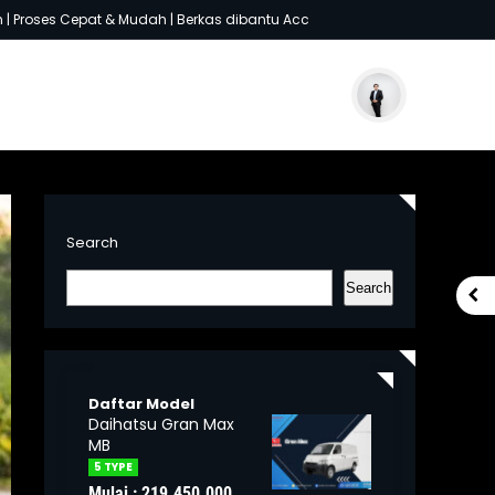
es Cepat & Mudah | Berkas dibantu Acc
Musim Hujan
Search
Search
Daftar Model
Daihatsu Gran Max
MB
5 TYPE
Mulai : 219.450.000