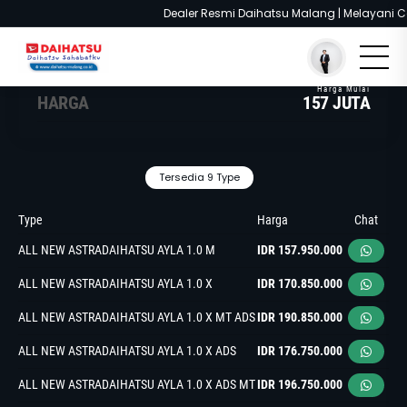
Dealer Resmi Daihatsu Malang | Melayani Cash
You are here :
Beranda
/
Model
/
Daihatsu Ayla
HARGA
157 JUTA
Tersedia 9 Type
Type
Harga
Chat
ALL NEW ASTRADAIHATSU AYLA 1.0 M
IDR 157.950.000
ALL NEW ASTRADAIHATSU AYLA 1.0 X
IDR 170.850.000
ALL NEW ASTRADAIHATSU AYLA 1.0 X MT ADS
IDR 190.850.000
ALL NEW ASTRADAIHATSU AYLA 1.0 X ADS
IDR 176.750.000
ALL NEW ASTRADAIHATSU AYLA 1.0 X ADS MT
IDR 196.750.000