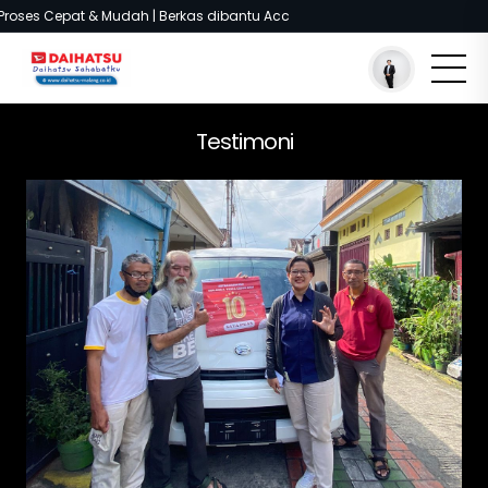
Proses Cepat & Mudah | Berkas dibantu Acc
You are here :
Beranda
/
Testimoni
/
Customer Daihatsu
Testimoni