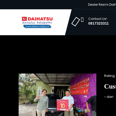
Dealer Resmi Daihat
Contact Us!
0817323311
Rating 
Cus
~ dari