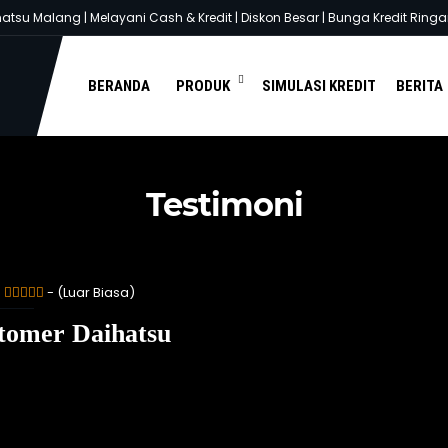
su Malang | Melayani Cash & Kredit | Diskon Besar | Bunga Kredit Ringan 
You are here :
Beranda
/
Testimoni
/
Customer Daihatsu
BERANDA
PRODUK
SIMULASI KREDIT
BERITA
Testimoni
:
- (Luar Biasa)
tomer Daihatsu