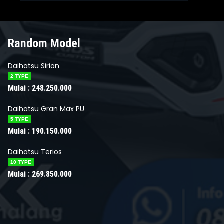
ihatsu Ayla
Random Model
Daihatsu Gra
lai :
157.950.000
Mulai :
190.15
Daihatsu Sirion
2 TYPE
Mulai : 248.250.000
Daihatsu Gran Max PU
5 TYPE
Mulai : 190.150.000
Daihatsu Terios
10 TYPE
Mulai : 269.850.000