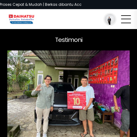
Proses Cepat & Mudah | Berkas dibantu Acc
You are here :
Beranda
/
Testimoni
/
Customer Daihatsu
Testimoni