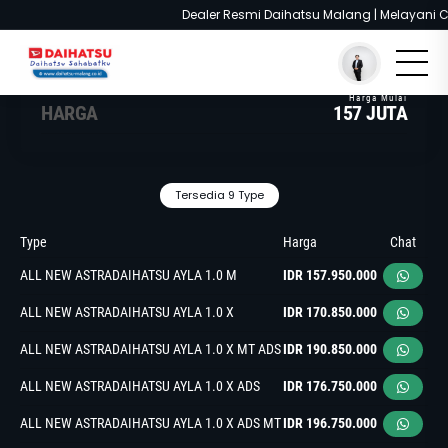
Dealer Resmi Daihatsu Malang | Melayani Cash
You are here :
Beranda
/
Model
/
Daihatsu Ayla
HARGA
157 JUTA
Tersedia 9 Type
Type
Harga
Chat
ALL NEW ASTRADAIHATSU AYLA 1.0 M
IDR 157.950.000
ALL NEW ASTRADAIHATSU AYLA 1.0 X
IDR 170.850.000
ALL NEW ASTRADAIHATSU AYLA 1.0 X MT ADS
IDR 190.850.000
ALL NEW ASTRADAIHATSU AYLA 1.0 X ADS
IDR 176.750.000
ALL NEW ASTRADAIHATSU AYLA 1.0 X ADS MT
IDR 196.750.000