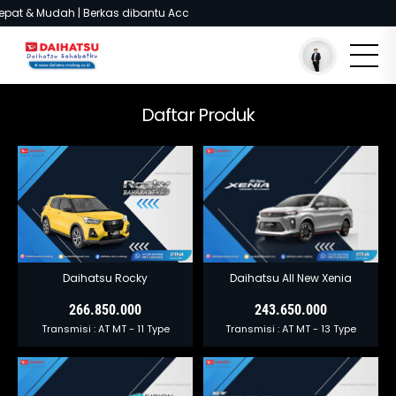
epat & Mudah | Berkas dibantu Acc
You are here :
Beranda
/
Model
Daftar Produk
Daihatsu Rocky
Daihatsu All New Xenia
266.850.000
243.650.000
Transmisi :
AT
MT
- 11 Type
Transmisi :
AT
MT
- 13 Type