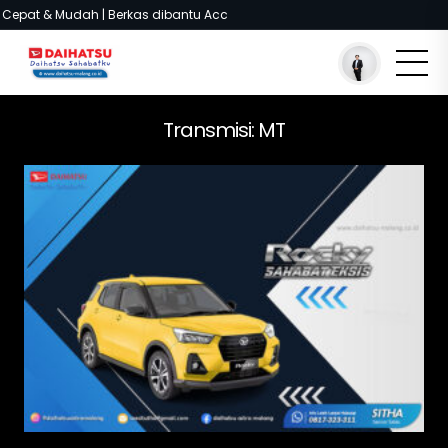
at & Mudah | Berkas dibantu Acc
You are here :
Beranda
/
Model
Transmisi:
MT