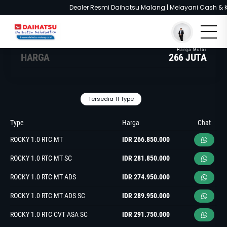
Dealer Resmi Daihatsu Malang | Melayani Cash & Kredi
You are here :
Beranda
/
Model
/
Daihatsu Rocky
HARGA
266 JUTA
Tersedia 11 Type
Type
Harga
Chat
ROCKY 1.0 RTC MT
IDR 266.850.000
ROCKY 1.0 RTC MT SC
IDR 281.850.000
ROCKY 1.0 RTC MT ADS
IDR 274.950.000
ROCKY 1.0 RTC MT ADS SC
IDR 289.950.000
ROCKY 1.0 RTC CVT ASA SC
IDR 291.750.000