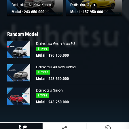
Daihatsu All New Xenia
Daihatsu Ayla
Mulai :
243.650.000
Mulai :
157.950.000
Random Model
Daihatsu Gran Max PU
5 TYPE
Mulai : 190.150.000
Daihatsu All New Xenia
13 TYPE
Mulai : 243.650.000
Daihatsu Sirion
2 TYPE
Mulai : 248.250.000
0817323311
+62817323311
Copyright © 2025 daihatsu-malang.co.id | Support by
Websiters