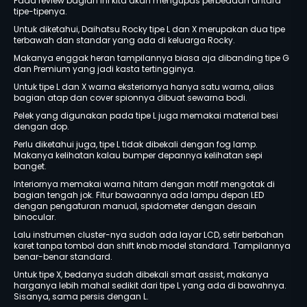
Pada review bagian ini kita akan mengupas perbedaan antara
tipe-tipenya.
Untuk diketahui, Daihatsu Rocky tipe L dan X merupakan dua tipe
terbawah dan standar yang ada di keluarga Rocky.
Makanya enggak heran tampilannya biasa aja dibanding tipe G
dan Premium yang jadi kasta tertingginya.
Untuk tipe L dan X warna eksteriornya hanya satu warna, alias
bagian atap dan cover spionnya dibuat sewarna bodi.
Pelek yang digunakan pada tipe L juga memakai material besi
dengan dop.
Perlu diketahui juga, tipe L tidak dibekali dengan fog lamp.
Makanya kelihatan kalau bumper depannya kelihatan sepi
banget.
Interiornya memakai warna hitam dengan motif mengotak di
bagian tengah jok. Fitur bawaannya ada lampu depan LED
dengan pengaturan manual, spidometer dengan desain
binocular.
Lalu instrumen cluster-nya sudah ada layar LCD, setir berbahan
karet tanpa tombol dan shift knob model standard. Tampilannya
benar-benar standard.
Untuk tipe X, bedanya sudah dibekali smart assist, makanya
harganya lebih mahal sedikit dari tipe L yang ada di bawahnya.
Sisanya, sama persis dengan L.