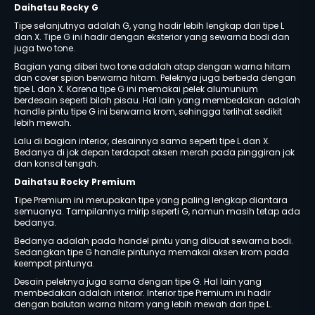
Daihatsu Rocky G
Tipe selanjutnya adalah G, yang hadir lebih lengkap dari tipe L
dan X. Tipe G ini hadir dengan eksterior yang sewarna bodi dan
juga two tone.
Bagian yang diberi two tone adalah atap dengan warna hitam
dan cover spion berwarna hitam. Peleknya juga berbeda dengan
tipe L dan X. Karena tipe G ini memakai pelek alumunium
berdesain seperti bilah pisau. Hal lain yang membedakan adalah
handle pintu tipe G ini berwarna krom, sehingga terlihat sedikit
lebih mewah.
Lalu di bagian interior, desainnya sama seperti tipe L dan X.
Bedanya di jok depan terdapat aksen merah pada pinggiran jok
dan konsol tengah.
Daihatsu Rocky Premium
Tipe Premium ini merupakan tipe yang paling lengkap diantara
semuanya. Tampilannya mirip seperti G, namun masih tetap ada
bedanya.
Bedanya adalah pada handel pintu yang dibuat sewarna bodi.
Sedangkan tipe G handle pintunya memakai aksen krom pada
keempat pintunya.
Desain peleknya juga sama dengan tipe G. Hal lain yang
membedakan adalah interior. Interior tipe Premium ini hadir
dengan balutan warna hitam yang lebih mewah dari tipe L.