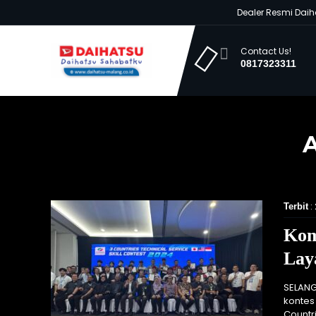
Dealer Resmi Daihats
Contact Us!
0817323311
A
:
Terbit
Kom
Lay
SELANG
kontes 
Countri