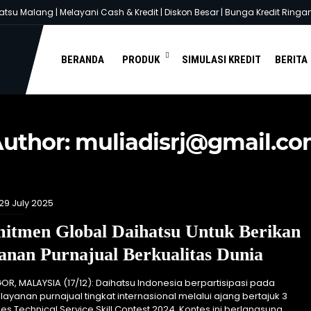
u Malang | Melayani Cash & Kredit | Diskon Besar | Bunga Kredit Ringan |
You are here :
Beranda
/
Artikel oleh muliadisrj@gmail.com
BERANDA
PRODUK
SIMULASI KREDIT
BERITA
uthor:
muliadisrj@gmail.c
 29 July 2025
itmen Global Daihatsu Untuk Berikan
anan Purnajual Berkualitas Dunia
OR, MALAYSIA (17/12): Daihatsu Indonesia berpartisipasi pada
layanan purnajual tingkat internasional melalui ajang bertajuk 3
es Technical Service Skill Contest 2024. Kontes ini berlangsung