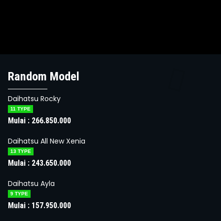
ihatsu Rocky
Random Model
Daihatsu Luxi
lai :
266.850.000
Mulai :
245.15
Daihatsu Rocky
11 TYPE
Mulai : 266.850.000
Daihatsu All New Xenia
13 TYPE
Mulai : 243.650.000
Daihatsu Ayla
9 TYPE
Mulai : 157.950.000